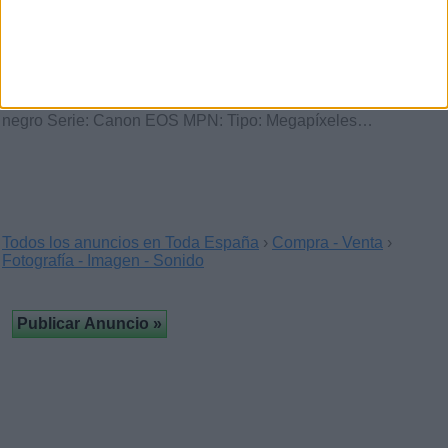
Cámara digital SLR Canon EOS
60D 18.0MP - Negro (Kit
(La
Massana, Andorra)
…Marca: Canon Conectividad: USB Modelo: 60D De color
negro Serie: Canon EOS MPN: Tipo: Megapíxeles…
Todos los anuncios en Toda España
›
Compra - Venta
›
Fotografía - Imagen - Sonido