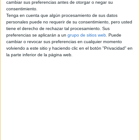
cambiar sus preferencias antes de otorgar o negar su
consentimiento.
Información de contacto
Tenga en cuenta que algún procesamiento de sus datos
personales puede no requerir de su consentimiento, pero usted
bestsales
tiene el derecho de rechazar tal procesamiento. Sus
19152293373
preferencias se aplicarán a un
grupo de sitios web
. Puede
Contactar por email
cambiar o revocar sus preferencias en cualquier momento
volviendo a este sitio y haciendo clic en el botón "Privacidad" en
Descripción
la parte inferior de la página web.
Cámara SLR digital Sony Alpha a6300 24.2MP -
Información del Producto
Incluye todos los accesorios originales.
La caja
Cámara digital Sony Alpha a6300 sin espejo con lente de
16-50 mm (negro)
Batería
Ocular
Cable de carga
Correa