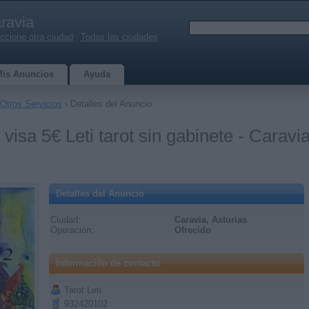
ravia
ccione otra ciudad
|
Todas las ciudades
Mis Anuncios
Ayuda
Otros Servicios
› Detalles del Anuncio
visa 5€ Leti tarot sin gabinete - Caravi
Detalles del Anuncio
Ciudad:
Caravia, Asturias
Operación:
Ofrecido
Información de contacto
Tarot Leti
932420102