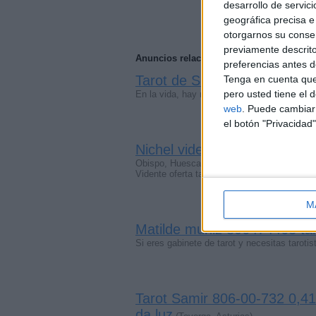
desarrollo de servici
geográfica precisa e 
otorgarnos su conse
previamente descrito
Anuncios relacionados
preferencias antes d
Tarot de Sofía. 30 minutos 1
Tenga en cuenta que
pero usted tiene el 
En la vida, hay momentos en los que se pi
web
. Puede cambiar 
el botón "Privacidad"
Nichel vidente nacimiento 80
Obispo, Huesca)
Vidente oferta tarot barato Nichel 806.099.
M
Matilde muñiz 806474463 tar
Si eres gabinete de tarot y necesitas taro
Tarot Samir 806-00-732 0,41€
da luz