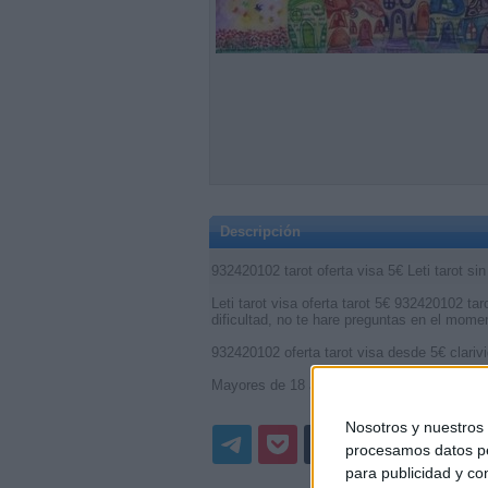
Descripción
932420102 tarot oferta visa 5€ Leti tarot si
Leti tarot visa oferta tarot 5€ 932420102 
dificultad, no te hare preguntas en el mome
932420102 oferta tarot visa desde 5€ clarivi
Mayores de 18 años…..
Nosotros y nuestro
procesamos datos per
para publicidad y co