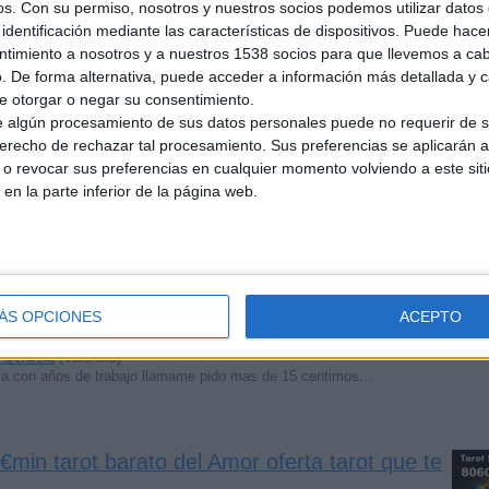
os.
Con su permiso, nosotros y nuestros socios podemos utilizar datos 
identificación mediante las características de dispositivos. Puede hacer
ntimiento a nosotros y a nuestros 1538 socios para que llevemos a ca
. De forma alternativa, puede acceder a información más detallada y 
e otorgar o negar su consentimiento.
0 euros. Visa
 algún procesamiento de sus datos personales puede no requerir de s
(Barcelona)
derecho de rechazar tal procesamiento. Sus preferencias se aplicarán 
erde la esperanza. Sobretodo con asuntos del corazón. La…
o revocar sus preferencias en cualquier momento volviendo a este siti
 en la parte inferior de la página web.
6.099.091 tarot oferta 24h 0,42€r.f.
(Alcalá del
091 tarot económico para que te puedas orientar en estos…
ÁS OPCIONES
ACEPTO
otista
(Valencia)
tista con años de trabajo llamame pido mas de 15 centimos…
min tarot barato del Amor oferta tarot que te