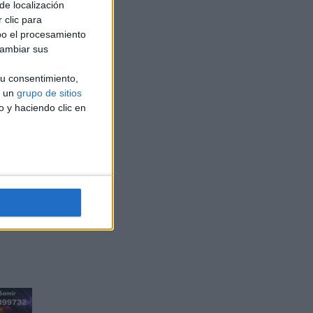
de localización
 clic para
bo el procesamiento
cambiar sus
u consentimiento,
a un
grupo de sitios
o y haciendo clic en