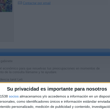
Contactar por email
n gabinete
tarot económico para que resuelvas tus preocupaciones en momentos de
nto de la consulta llámame y te ayudare.
dencia tarot Leti.
Su privacidad es importante para nosotros
s 1538
socios
almacenamos y/o accedemos a información en un disposit
sonales, como identificadores únicos e información estándar enviada 
ntenido personalizado, medición de publicidad y contenido, investigaci
Reportar el anunci