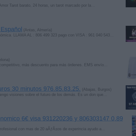
 Amor Tarot barato, 24 horas, un tarot marcado por la…
n Español
(Antas, Almería)
nómica. LLAMA AL : 806 499 323 pago con VISA : 961 040 543…
elona)
io competitivo, más descuento para más órdenes. EMS envío…
euros 30 minutos 976.85.83.25.
(Abajas, Burgos)
ngo visiones sobre el futuro de los demás. Es un don que…
conomico 6€ visa 931220236 y 806303147 0,89
 profesional con mas de 20 aÃƒÂ±os de experincia ayudo a…